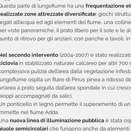
Questa parte di lungofiume ha una
frequentazione et
realizzate zone attrezzate diversificate
: giochi strutt
legati all’acqua ed agli elementi del fiume, una colline
per viste panoramiche, il prato libero per il sole e le 
punto di ritrovo per gli anziani, con panche e tavoli,
Nel secondo intervento
(2004-2007) è stato realizzato
ciclovia
in stabilizzato naturale calcareo per altri 7
complessiva pulizia dell’area dalla vegetazione infestan
lungofiume ospita un filare di Pinus pinea a ridosso d
un’area a prato seguita dall’area spondale in cui cres
pioppi accompagnati da salici.
Un ponticello in legno permette il superamento di un
immette nel fiume Adda.
Una
nuova linea di illuminazione pubblica
è stata osp
aiuole semicircolari
che fungono anche da elementi ra