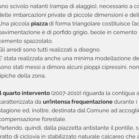
uno scivolo natanti (rampa di alaggio), necessario a c
delle imbarcazioni private di piccole dimensioni e dell
Una piccola
piazza
di forma triangolare costituisce l’a
pavimentazione è di porfido grigio, beole in cemento e 
cemento spazzolato.
Gli arredi sono tutti realizzati a disegno.
E’ stata realizzata anche una minima modellazione del
sono stati messi a dimora alcuni pioppi cipressini, no
tipiche della zona.
Il quarto intervento
(2007-2010) riguarda la contigua a
caratterizzata da
un’intensa frequentazione
durante i 
stagione ed, inoltre, destinata dal Comune ad accogli
compensazione forestale.
Partendo, quindi, dalla piazzetta antistante il pontile
tratto di ciclovia in stabilizzato naturale calcareo che a