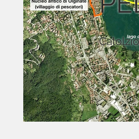
PE
Calolzi