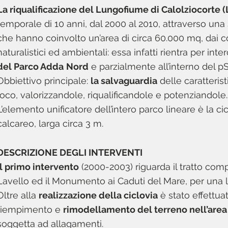
La riqualificazione del Lungofiume di Calolziocorte 
temporale di 10 anni, dal 2000 al 2010, attraverso una 
che hanno coinvolto un’area di circa 60.000 mq, dai c
naturalistici ed ambientali: essa infatti rientra per inter
del Parco Adda
Nord
e parzialmente all’interno del p
Obbiettivo principale:
la salvaguardia
delle caratterist
loco, valorizzandole, riqualificandole e potenziandole.
L’elemento unificatore dell’intero parco lineare è la cic
calcareo, larga circa 3 m.
DESCRIZIONE DEGLI INTERVENTI
Il primo intervento
(2000-2003) riguarda il tratto comp
Lavello ed il Monumento ai Caduti del Mare, per una 
Oltre alla
realizzazione della ciclovia
è stato effettua
riempimento e
rimodellamento del terreno nell’area
soggetta ad allagamenti.