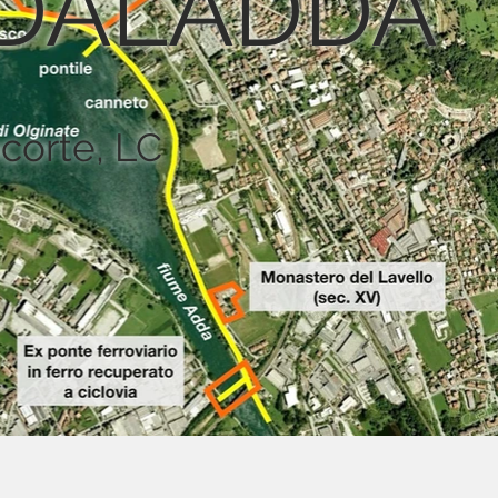
DALADDA
ocorte, LC