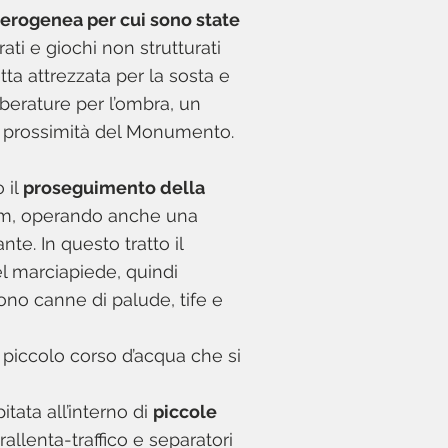
erogenea per cui sono state
urati e giochi non strutturati
tta attrezzata per la sosta e
alberature per l’ombra, un
 in prossimità del Monumento.
 il
proseguimento della
00 m, operando anche una
te. In questo tratto il
el marciapiede, quindi
cono canne di palude, tife e
 piccolo corso d’acqua che si
itata all’interno di
piccole
llenta-traffico e separatori