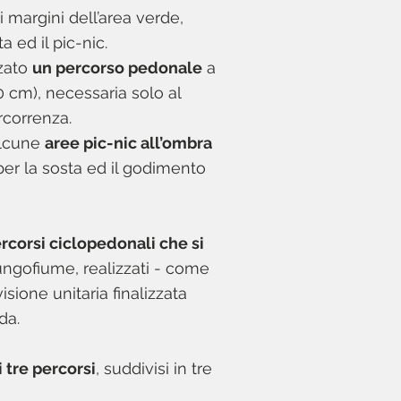
 margini dell’area verde,
a ed il pic-nic.
zzato
un percorso pedonale
a
 cm), necessaria solo al
rcorrenza.
 alcune
aree pic-nic all’ombra
er la sosta ed il godimento
rcorsi ciclopedonali che si
lungofiume, realizzati - come
isione unitaria finalizzata
dda.
 tre percorsi
, suddivisi in tre