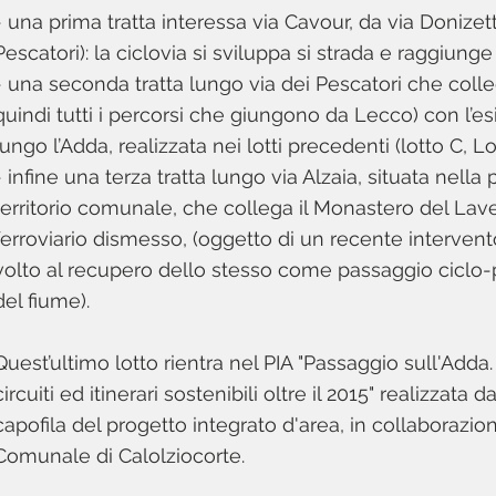
- una prima tratta interessa via Cavour, da via Donizetti
Pescatori): la ciclovia si sviluppa si strada e raggiunge
- una seconda tratta lungo via dei Pescatori che colleg
quindi tutti i percorsi che giungono da Lecco) con l’es
lungo l’Adda, realizzata nei lotti precedenti (lotto C, Lo
- infine una terza tratta lungo via Alzaia, situata nella
territorio comunale, che collega il Monastero del Lave
ferroviario dismesso, (oggetto di un recente intervent
volto al recupero dello stesso come passaggio ciclo
del fiume).
Quest’ultimo lotto rientra nel PIA "Passaggio sull'Add
circuiti ed itinerari sostenibili oltre il 2015" realizza
capofila del progetto integrato d'area, in collaborazi
Comunale di Calolziocorte.