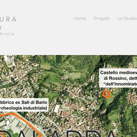
TURA
Home
Progetti
Lo Studio
O
Pirola