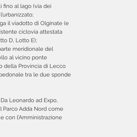
 fino al lago (via dei
 l’urbanizzato;
a il viadotto di Olginate (e
istente ciclovia attestata
tto D, Lotto E);
 parte meridionale del
llo al vicino ponte
o della Provincia di Lecco
-pedonale tra le due sponde
a. Da Leonardo ad Expo,
ta dal Parco Adda Nord come
one con l’Amministrazione