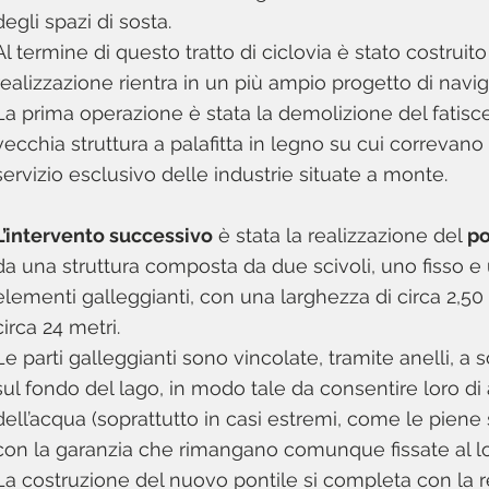
degli spazi di sosta.
Al termine di questo tratto di ciclovia è stato costruit
realizzazione rientra in un più ampio progetto di navi
La prima operazione è stata la demolizione del fatisc
vecchia struttura a palafitta in legno su cui correvano 
servizio esclusivo delle industrie situate a monte.
L’intervento successivo
è stata la realizzazione del
po
da una struttura composta da due scivoli, uno fisso 
elementi galleggianti, con una larghezza di circa 2,50
circa 24 metri.
Le parti galleggianti sono vincolate, tramite anelli, a sol
sul fondo del lago, in modo tale da consentire loro di ad
dell’acqua (soprattutto in casi estremi, come le piene 
con la garanzia che rimangano comunque fissate al lo
La costruzione del nuovo pontile si completa con la re