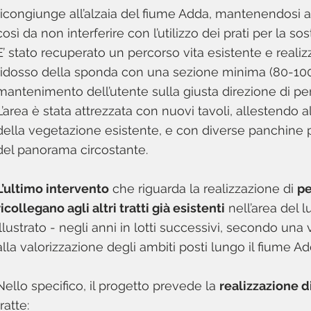
ricongiunge all’alzaia del fiume Adda, mantenendosi ai
così da non interferire con l’utilizzo dei prati per la sost
E’ stato recuperato un percorso vita esistente e reali
ridosso della sponda con una sezione minima (80-100
mantenimento dell’utente sulla giusta direzione di pe
L’area è stata attrezzata con nuovi tavoli, allestendo
della vegetazione esistente, e con diverse panchine p
del panorama circostante.
L’ultimo intervento
che riguarda la realizzazione di
pe
ricollegano agli altri tratti già esistenti
nell’area del 
illustrato - negli anni in lotti successivi, secondo una v
alla valorizzazione degli ambiti posti lungo il fiume A
Nello specifico, il progetto prevede la
realizzazione di
tratte: