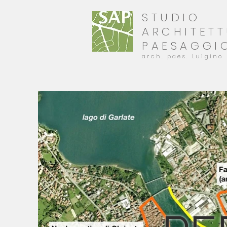
STUDIO
ARCHITET
PAESAGGI
arch. paes. Luigino 