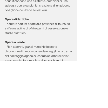
riqualificandone uno esistente, creazioni di una
spiaggia con area picnic, creazione di un piccolo
padiglione con bar e servizi vari.
Opere didattiche:
- ricreare habitat adatti alla presenza di fauna ed
avifauna al fine di offrire punti di osservazione e
studio didattico.
Opere a verde:
- filari alberati, grandi macchie boscate
discontinue (in modo da rendere leggibile la trama
del paesaggio agricolo), esemplari arborei isolati,
area con piantata regolare di pioppi bianchi.
L’idea progettuale si articola attorno all’
elemento
preponderante, costituito dal lago,
che prenderà
il posto dello scavo.
Partendo dalla lettura delle trame del paesaggio, il
progetto intende riprenderle per estrarne i tracciati
formali cui far aderire gli elementi che lo
compongono.
Lo stesso bacino d’acqua non viene pensato come
elemento sinuoso, ma presenta un perimetro che