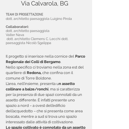
Via Calvarola, BG
TEAM DI PROGETTAZIONE
dott. architetto paesaggista Luigino Pirola
Collaboratori:
dott. architetto paesaggista
Valter Nava
dott. architetto Clemens C. Lecchi dott.
paesaggista Nicolò Sgalippa
Il progetto si inserisce nella cornice del
Parco
Regionale dei Colli di Bergamo
.
Nello specifico ci troviamo nella zona est del
quartiere di
Redona,
che confina con il
comune di Torre Boldone.
L’area, nell’insieme, presenta u
n assetto
collinare a balze/ronchi
, ma si caratterizza
per la presenza di due spazi connotati da un
assetto differente. È infatti presente uno
spazio a nord – a ovest dell’edificio
dell’acquedotto – che si presenta come area
boscata, mentre a sud si trova uno spazio
interessato dalle attività di coltivazione.
Lo spazio coltivato è connotato da un assetto