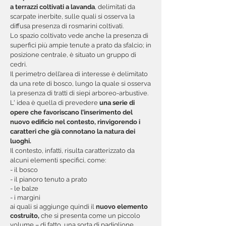
a terrazzi coltivati a lavanda
, delimitati da
scarpate inerbite, sulle quali si osserva la
diffusa presenza di rosmarini coltivati.
Lo spazio coltivato vede anche la presenza di
superfici più ampie tenute a prato da sfalcio; in
posizione centrale, è situato un gruppo di
cedri.
Il perimetro dell’area di interesse è delimitato
da una rete di bosco, lungo la quale si osserva
la presenza di tratti di siepi arboreo-arbustive.
L' idea è quella di prevedere
una serie di
opere che favoriscano l’inserimento del
nuovo edificio nel contesto,
rinvigorendo i
caratteri che già connotano la natura dei
luoghi.
Il contesto, infatti, risulta caratterizzato da
alcuni elementi specifici, come:
- il bosco
- il pianoro tenuto a prato
- le balze
- i margini
ai quali si aggiunge quindi il
nuovo elemento
costruito,
che si presenta come un piccolo
volume – di fatto, una sorta di padiglione.