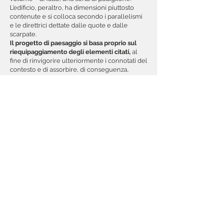
L’edificio, peraltro, ha dimensioni piuttosto
contenute e si colloca secondo i parallelismi
e le direttrici dettate dalle quote e dalle
scarpate.
Il progetto di paesaggio si basa proprio sul
riequipaggiamento degli elementi citati,
al
fine di rinvigorire ulteriormente i connotati del
contesto e di assorbire, di conseguenza,
l’elemento nuovo costituito dall’edificio nel
complessivo disegno dei luoghi.
Rinvigorire i caratteri del luogo significa,
innanzitutto, sottolineare l’importanza delle
balze, equipaggiando le scarpate che le
delimitano tramite gruppi di arbusti e
mettendo a dimora, sulle balze stesse,
nuovi
esemplari di alberi da frutto.
Gli arbusti e gli alberi riprendono, quindi, il
disegno dell’orografia, sottolineandolo a tratti
senza tuttavia eccedere e ponendosi in
rapporto con le colture già esistenti.
Particolarmente significativo è il trattamento
dei margini dell’area di intervento, lungo la
recinzione esistente, grazie alla messa a
dimora di siepi arboreo arbustive –
naturalmente realizzate con specie autoctone