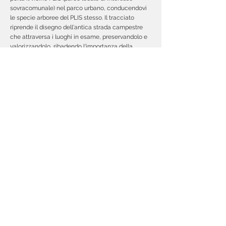
sovracomunale) nel parco urbano, conducendovi
le specie arboree del PLIS stesso. Il tracciato
riprende il disegno dell'antica strada campestre
che attraversa i luoghi in esame, preservandolo e
valorizzandolo, ribadendo l'importanza della
ripresa di elementi legati al territorio agricolo in
quanto paesaggio storico da riproporre, pur
secondo le moderne necessità. Questo percorso
risulta accompagnato da meli da fiore.
Tra questo percorso e l'area della fornace,
un'ampia superficie si presta ad accogliere due
spazi, uno con
orti urbani
e un'
area giochi,
dotati
di tutti gli elementi d'arredo necessari (fontanelle,
cestoni rifiuti, ...) e illuminata con lampioni dal fusto
in acciaio di diversi colori. Gli impianti illuminanti e
i cestoni sono presenti anche nelle altre zone del
parco (così come le panchine).
Nel disegno complessivo del parco emergono
inoltre filari di gelsi platanifolia posti a ventaglio in
un grande prato di fora indicativamente
triangolare; tale prato sarà mantenuto a sfalci