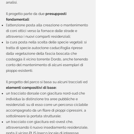
analisi.
Il progetto parte da due
presupposti
fondamentali
:
l'attenzione posta alla creazione o mantenimento
di coni ottici verso la fornace dalle strade e
attraverso i nuovi comparti residenziali;
la cura posta nella scelta delle specie vegetali: si
tratta di specie autoctone caducifoglia riprese
dalla vegetazione della fascia boscata che
costeggia il vicino torrente Dordo, anche tenendo
conto del mantenimento di alcuni esemplari di
pioppo esistenti.
Il progetto del parco si basa su alcuni tracciati ed
elementi compositivi di base:
un tracciato dorsale con giacitura nord-sud che
individua la distinzione tra aree pubbliche e
residenziali: su di esso corre un percorso ciclabile
accompagnato da un filare di pioppi cipressini, a
sottolineare la portata strutturale;
un tracciato con giacitura est-ovest che,
attraversando il nuovo insediamento residenziale,
porta il vicino PLIS (parco locale di interesse