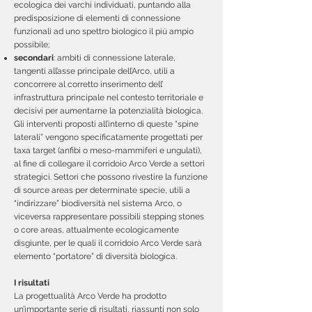
ecologica dei varchi individuati, puntando alla
predisposizione di elementi di connessione
funzionali ad uno spettro biologico il più ampio
possibile;
secondari
: ambiti di connessione laterale,
tangenti all’asse principale dell’Arco, utili a
concorrere al corretto inserimento dell’
infrastruttura principale nel contesto territoriale e
decisivi per aumentarne la potenzialità biologica.
Gli interventi proposti all’interno di queste “spine
laterali” vengono specificatamente progettati per
taxa target (anfibi o meso-mammiferi e ungulati),
al fine di collegare il corridoio Arco Verde a settori
strategici. Settori che possono rivestire la funzione
di source areas per determinate specie, utili a
“indirizzare” biodiversità nel sistema Arco, o
viceversa rappresentare possibili stepping stones
o core areas, attualmente ecologicamente
disgiunte, per le quali il corridoio Arco Verde sarà
elemento “portatore” di diversità biologica.
I risultati
La progettualità Arco Verde ha prodotto
un’importante serie di risultati, riassunti non solo