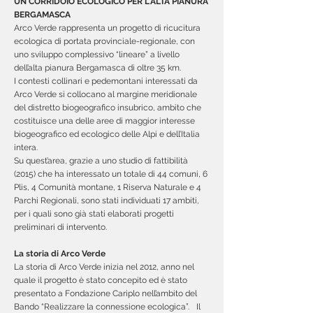
UN CORRIDOIO ECOLOGICO PER L'ALTA PIANURA
BERGAMASCA
Arco Verde rappresenta un progetto di ricucitura
ecologica di portata provinciale-regionale, con
uno sviluppo complessivo “lineare” a livello
dell’alta pianura Bergamasca di oltre 35 km.
I contesti collinari e pedemontani interessati da
Arco Verde si collocano al margine meridionale
del distretto biogeografico insubrico, ambito che
costituisce una delle aree di maggior interesse
biogeografico ed ecologico delle Alpi e dell’Italia
intera.
Su quest’area, grazie a uno studio di fattibilità
(2015) che ha interessato un totale di 44 comuni, 6
Plis, 4 Comunità montane, 1 Riserva Naturale e 4
Parchi Regionali, sono stati individuati 17 ambiti,
per i quali sono già stati elaborati progetti
preliminari di intervento.
La storia di Arco Verde
La storia di Arco Verde inizia nel 2012, anno nel
quale il progetto è stato concepito ed è stato
presentato a Fondazione Cariplo nell’ambito del
Bando “Realizzare la connessione ecologica”. Il