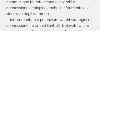
commistione tra rete stradale e varchi di
connessione ecologica anche in riferimento alla
sicurezza degli automobilisti;
- deframmentare e potenziare varchi strategici di
connessione tra ambiti limitrofi di elevato valore
ecologico, quali aree regionali protette ed
elementi della Rete Ecologica Regionale;
- valorizzare il reticolo idrografico superficiale
quale elemento fondante per la costruzione di un
efficace rete di connessioni verdi, rimarcandone la
funzionalità ecologica oltre che idraulica;
- creare lungo il reticolo idrico una rete diffusa di
micro-biotopi che ne rafforzino il valore ecologico
intrinseco, incrementandone di conseguenza la
potenzialità in termini di connettività ecologica e
resilienza;
- favorire la diffusione di specie attualmente in
espansione all’interno della Provincia di Bergamo,
quali gli ungulati;
- promuovere il ritorno in ambito pedemontano e
planiziale di specie confinate dalla
frammentazione ecologica e dalla sottrazione di
habitat, al settore montano della Provincia;
- favorire la conservazione di importanti