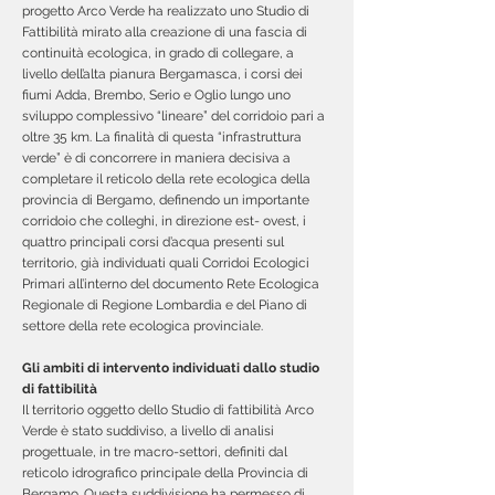
progetto Arco Verde ha realizzato uno Studio di
Fattibilità mirato alla creazione di una fascia di
continuità ecologica, in grado di collegare, a
livello dell’alta pianura Bergamasca, i corsi dei
fiumi Adda, Brembo, Serio e Oglio lungo uno
sviluppo complessivo “lineare” del corridoio pari a
oltre 35 km. La finalità di questa “infrastruttura
verde” è di concorrere in maniera decisiva a
completare il reticolo della rete ecologica della
provincia di Bergamo, definendo un importante
corridoio che colleghi, in direzione est- ovest, i
quattro principali corsi d’acqua presenti sul
territorio, già individuati quali Corridoi Ecologici
Primari all’interno del documento Rete Ecologica
Regionale di Regione Lombardia e del Piano di
settore della rete ecologica provinciale.
Gli ambiti di intervento individuati dallo studio
di fattibilità
Il territorio oggetto dello Studio di fattibilità Arco
Verde è stato suddiviso, a livello di analisi
progettuale, in tre macro-settori, definiti dal
reticolo idrografico principale della Provincia di
Bergamo. Questa suddivisione ha permesso di