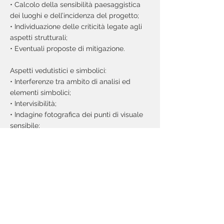
• Calcolo della sensibilità paesaggistica
dei luoghi e dell’incidenza del progetto;
• Individuazione delle criticità legate agli
aspetti strutturali;
• Eventuali proposte di mitigazione.
Aspetti vedutistici e simbolici:
• Interferenze tra ambito di analisi ed
elementi simbolici;
• Intervisibilità;
• Indagine fotografica dei punti di visuale
sensibile;
• Fotosimulazioni;
• Modello tridimensionale del terreno;
• Individuazione delle criticità legate agli
aspetti vedutistici;
• Eventuali proposte di mitigazione.