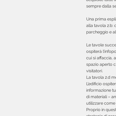
sempre dalla se
Una prima esplic
alla tavola 2.b: 
parcheggio e all
Le tavole succe
ospiterà l’infop
cui si affaccia,
spazio aperto c
visitatori.
La tavola 2.d m
L’edificio ospite
informazione tur
di materiali – a
utilizzare come 
Proprio in ques