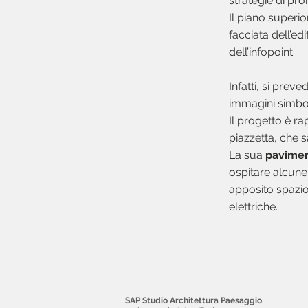
strategie di pr
Il piano superio
facciata dell’ed
dell’infopoint.
Infatti, si prev
immagini simbol
Il progetto è ra
piazzetta, che s
La sua
pavimen
ospitare alcune
apposito spazio 
elettriche.
SAP Studio Architettura Paesaggio