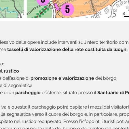
ssivo delle opere include interventi sull’intero territorio com
ome
tasselli di valorizzazione della rete costituita da luoghi
o:
l rustico
a dell’azione di
promozione e valorizzazione
del borgo
ne di segnaletica
e di un
parcheggio
esistente, situato presso il
Santuario di P
va è questa: il parcheggio potrà ospitare i mezzi dei visitator
dalla segnaletica verso il cuore del borgo e, in particolare, pro
itato nel rustico recuperato. Presso l’infopoint, i turisti potr
e informazioni per la visita del borgo e dei territori del contesto