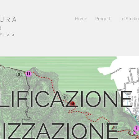
TURA
Home
Progetti
Lo Studio
O
Pirola
LIFICAZIONE
IZZAZIONE