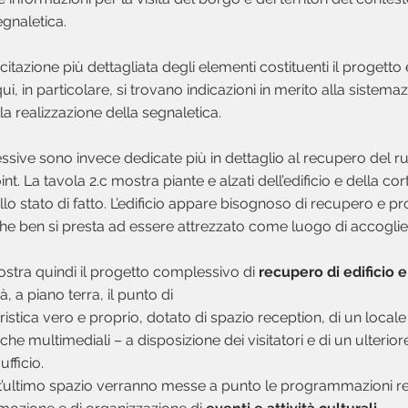
gnaletica.
itazione più dettagliata degli elementi costituenti il progetto
qui, in particolare, si trovano indicazioni in merito alla sistema
a realizzazione della segnaletica.
ssive sono invece dedicate più in dettaglio al recupero del r
oint. La tavola 2.c mostra piante e alzati dell’edificio e della c
 allo stato di fatto. L’edificio appare bisognoso di recupero e 
he ben si presta ad essere attrezzato come luogo di accogli
ostra quindi il progetto complessivo di
recupero di edificio e
rà, a piano terra, il punto di
istica vero e proprio, dotato di spazio reception, di un locale
nche multimediali – a disposizione dei visitatori e di un ulterio
ufficio.
t’ultimo spazio verranno messe a punto le programmazioni rel