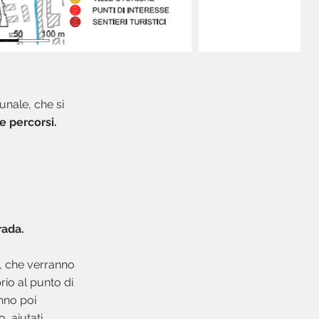
unale, che si
 e percorsi.
rada.
i, che verranno
prio al punto di
anno poi
, aiutati