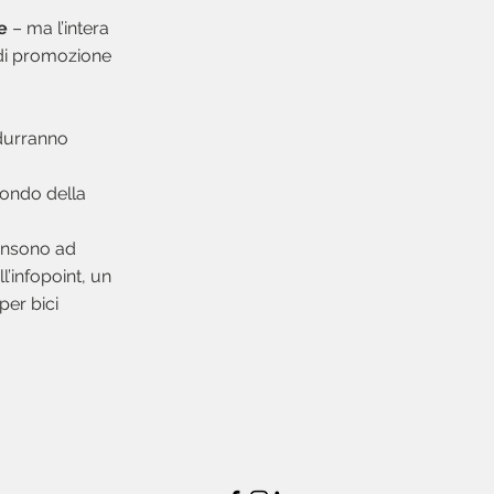
e
– ma l’intera
à di promozione
odurranno
sfondo della
consono ad
’infopoint, un
per bici