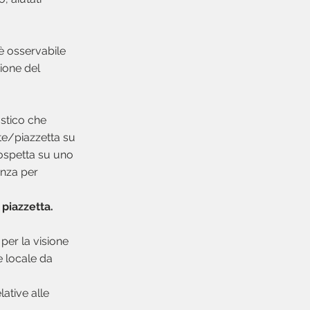
 è osservabile
zione del
ustico che
orte/piazzetta su
prospetta su uno
enza per
 piazzetta.
 per la visione
re locale da
ative alle