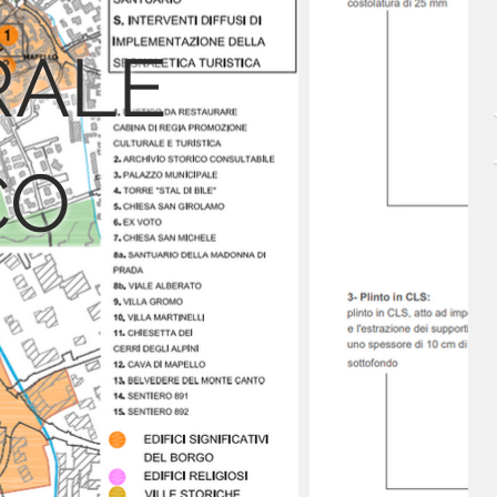
RALE
CO