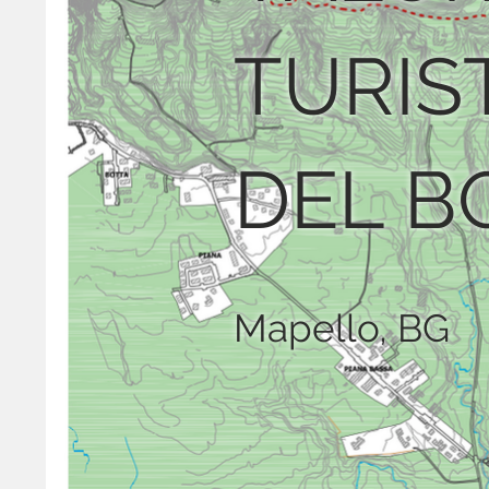
TURIS
DEL B
Mapello, BG