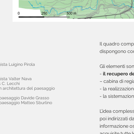
Il quadro comple
dispongono c
ista Luigino Pirola
Gli elementi son
-
il recupero de
gista Valter Nava
– cabina di regi
s C. Lecchi
n architettura del paesaggio
- la realizzazio
- la sistemazion
el paesaggio Davide Grasso
l paesaggio Matteo Sburlino
L’idea complessi
poi indirizzati 
informazione osp
acquisite tutte l