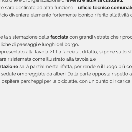
omozione e di organizzazione di
eventi e attività culturali.
re sarà destinato ad altra funzione –
ufficio tecnico comunal
ificio diventerà elemento fortemente iconico riferito all’attivit
ede la sistemazione della
facciata
con grandi vetrate che ripr
iche di paesaggi e luoghi del borgo.
ppresentato alla tavola 2.f. La facciata, di fatto, si pone sullo 
arà risistemata come illustrato alla tavola 2.e.
tazione
sarà parzialmente rifatta, per rendere il luogo più 
 sedute ombreggiate da alberi. Dalla parte opposta rispetto all
ospiterà parcheggi per le biciclette, con un punto di ricarica 